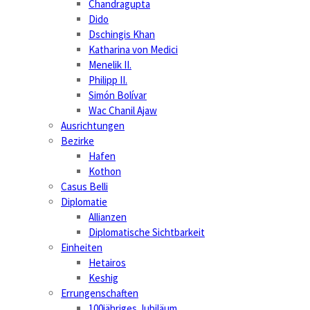
Chandragupta
Dido
Dschingis Khan
Katharina von Medici
Menelik II.
Philipp II.
Simón Bolívar
Wac Chanil Ajaw
Ausrichtungen
Bezirke
Hafen
Kothon
Casus Belli
Diplomatie
Allianzen
Diplomatische Sichtbarkeit
Einheiten
Hetairos
Keshig
Errungenschaften
100jähriges Jubiläum