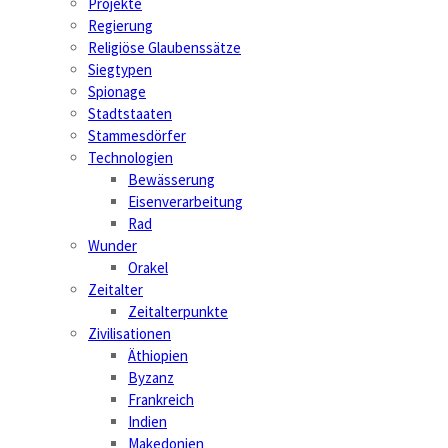
Projekte
Regierung
Religiöse Glaubenssätze
Siegtypen
Spionage
Stadtstaaten
Stammesdörfer
Technologien
Bewässerung
Eisenverarbeitung
Rad
Wunder
Orakel
Zeitalter
Zeitalterpunkte
Zivilisationen
Äthiopien
Byzanz
Frankreich
Indien
Makedonien